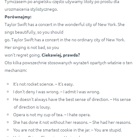
Tymczasem po angielsku często używamy litoty po prostu dla
urozmaicenia stylistycznego.
Porównajmy:
Taylor Swift has a concert in the wonderful city of New York. She
sings beautifully, so you should
go. Taylor Swift has a concert in the no ordinary city of New York.
Her singing is not bad, so you
won’t regret going.
Ciekawiej, prawda?
Oto kilka powszechnie stosowanych wyrażeń opartych właśnie o ten
mechanizm:
It’s not rocket science. – It’s easy.
I don’t deny I was wrong. – I admit I was wrong.
He doesn’t always have the best sense of direction. – His sense
of direction is lousy.
Opera is not my cup of tea. – I hate opera.
She has done it not without her reasons. – She had her reasons.
You are not the smartest cookie in the jar. – You are stupid.