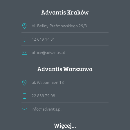
Advantis Kraków
Al. Beliny-Prażmowskiego 29/3
12 649 14 31
office@advantis.pl
Advantis Warszawa
ul. Wspomnień 18
22 839 79 08
info@advantis.pl
Więcej...