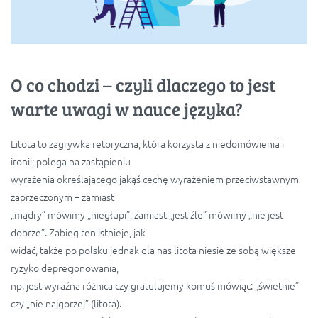
O co chodzi – czyli dlaczego to jest
warte uwagi w nauce języka?
Litota to zagrywka retoryczna, która korzysta z niedomówienia i
ironii; polega na zastąpieniu
wyrażenia określającego jakąś cechę wyrażeniem przeciwstawnym
zaprzeczonym – zamiast
„mądry” mówimy „niegłupi”, zamiast „jest źle” mówimy „nie jest
dobrze”. Zabieg ten istnieje, jak
widać, także po polsku jednak dla nas litota niesie ze sobą większe
ryzyko deprecjonowania,
np. jest wyraźna różnica czy gratulujemy komuś mówiąc: „świetnie”
czy „nie najgorzej” (litota).