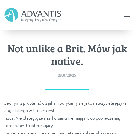
Skip
to
main
content
Not unlike a Brit. Mów jak
native.
28.07.2025
Jednym z problemów z jakimi borykamy się jako nauczyciele języka
angielskiego w firmach jest
nuda. Nie dlatego, że nasi kursanci nie mają nic do powiedzenia,
przeciwnie, to interesujący
ludzie, ale dlatego, że na pewnym etapie nauki języka oni sami