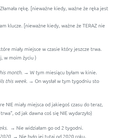
łamała rękę. [nieważne kiedy, ważne że ręka jest
am klucze. [nieważne kiedy, ważne że TERAZ nie
tóre miały miejsce w czasie który jeszcze trwa.
j, w moim życiu )
this month.
→ W tym miesiącu byłam w kinie.
ls this week.
→ On wysłał w tym tygodniu sto
re NIE miały miejsca od jakiegoś czasu do teraz,
trwa”, od jak dawna coś się NIE wydarzyło)
weeks. →
Nie widziałam go od 2 tygodni.
e 2020. →
Nie było jej tutaj od 2020 roku.