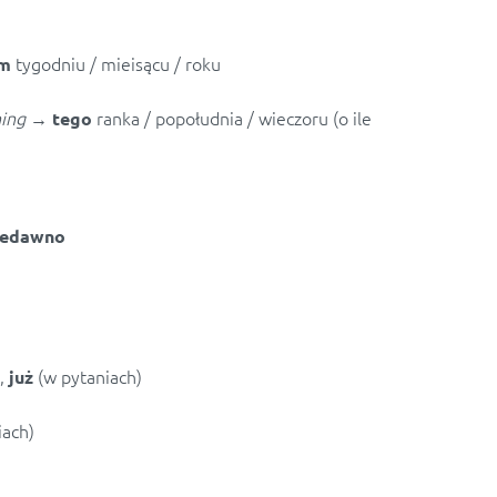
tygodniu / mieisącu / roku
ym
ning
→
ranka / popołudnia / wieczoru (o ile
tego
niedawno
,
(w pytaniach)
już
iach)