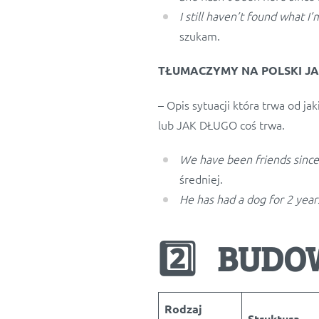
I still haven’t found what I’
szukam.
TŁUMACZYMY NA POLSKI JAK
– Opis sytuacji która trwa od 
lub JAK DŁUGO coś trwa.
We have been friends sinc
średniej.
He has had a dog for 2 year
2️⃣ BUDO
Rodzaj
Struktura