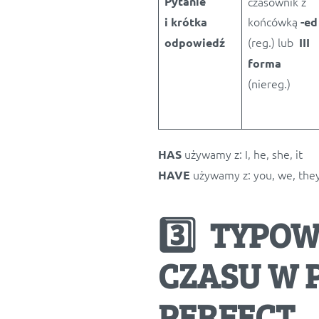
Pytanie
czasownik z
końcówką
i krótka
-ed
(reg.) lub
odpowiedź
III
forma
(niereg.)
używamy z: I, he, she, it
HAS
używamy z: you, we, the
HAVE
3️⃣ TYPO
CZASU W 
PERFECT