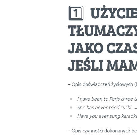
1️⃣
UŻYCI
TŁUMACZY
JAKO CZAS
JEŚLI MAM
– Opis doświadczeń życiowych (l
I have been to Paris three t
She has never tried sushi.
→
Have you ever sung karaok
– Opis czynności dokonanych be