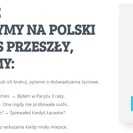
E
MY NA POLSKI
 PRZESZŁY,
Y:
ub ich braku), pytanie o doświadczenia życiowe.
imes.
→ Byłam w Paryżu 3 razy.
 Ona nigdy nie próbowała sushi.
e?
→ Śpiewałeś kiedyś karaoke?
z wskazania kiedy miały miejsce.