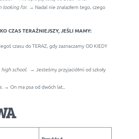
m looking for.
→ Nadal nie znalazłem tego, czego
O CZAS TERAŹNIEJSZY, JEŚLI MAMY:
jakiegoś czasu do TERAZ, gdy zaznaczamy OD KIEDY
e high school. →
Jesteśmy przyjaciółmi od szkoły
s.
→ On ma psa od dwóch lat..
WA
Przykład