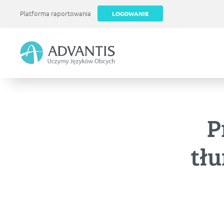
Platforma raportowania
LOGOWANIE
Skip
to
main
content
P
tł