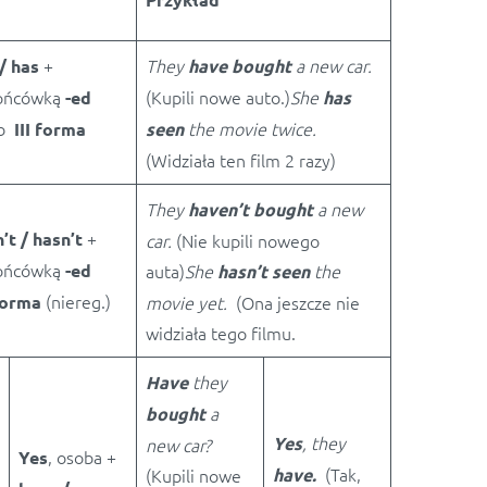
+
They
a new car.
/ has
have bought
końcówką
(Kupili nowe auto.)
She
-ed
has
ub
the movie twice.
III forma
seen
)
(Widziała ten film 2 razy)
They
a new
haven’t bought
+
’t / hasn’t
car.
(Nie kupili nowego
końcówką
-ed
auta)
She
the
hasn’t seen
(niereg.)
 forma
movie yet.
(Ona jeszcze nie
widziała tego filmu.
they
Have
a
bought
, they
Yes
new car?
, osoba +
Yes
(Tak,
(Kupili nowe
have.