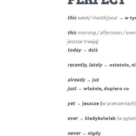
week/ month/year
→
this
w t
morning / afternoon / eve
this
jeszcze trwają)
→
today
dziś
→
recently, lately
ostatnio, 
→
already
już
just
→
właśnie, dopiero co
w przeczeniach)
yet
→ jeszcze (
(w pytan
ever
→
kiedykolwiek
never
→
nigdy