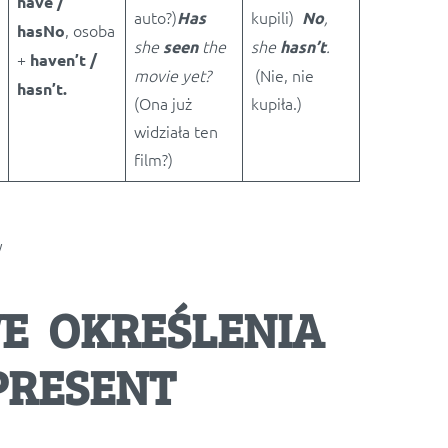
have /
auto?)
kupili)
,
Has
No
,
osoba
has
No
she
the
she
.
seen
hasn’t
+
haven’t /
movie yet?
(Nie, nie
hasn’t.
(Ona już
kupiła.)
widziała ten
film?)
y
WE OKREŚLENIA
PRESENT