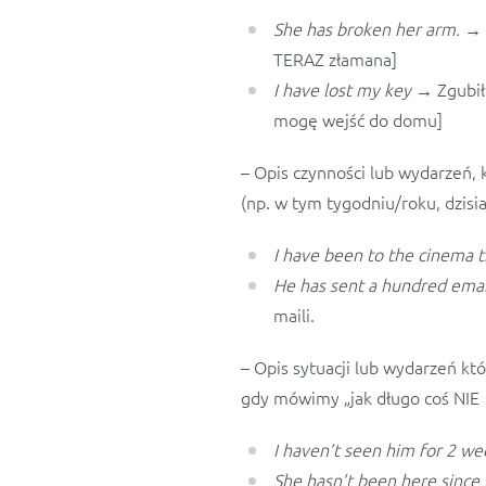
She has broken her arm.
→ Z
TERAZ złamana]
I have lost my key
→ Zgubił
mogę wejść do domu]
– Opis czynności lub wydarzeń, k
(np. w tym tygodniu/roku, dzisia
I have been to the cinema 
He has sent a hundred emai
maili.
– Opis sytuacji lub wydarzeń któ
gdy mówimy „jak długo coś NIE 
I haven’t seen him for 2 
She hasn’t been here sinc