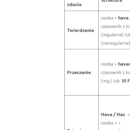
zdania
osoba +
have 
czasownik z 
Twierdzenie
(regularne) l
(nieregularne
osoba +
haven
czasownik z 
Przeczenie
(reg.) lub
III
+
Have / Has
osoba + +