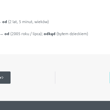
(2 lat, 5 minut, wieków)
→
od
→
(2005 roku / lipca);
(byłem dzieckiem)
od
odkąd
Y