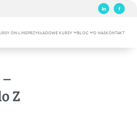
URSY ON-LINE
PRZYKŁADOWE KURSY
BLOG
O NAS
KONTAKT
 –
o Z